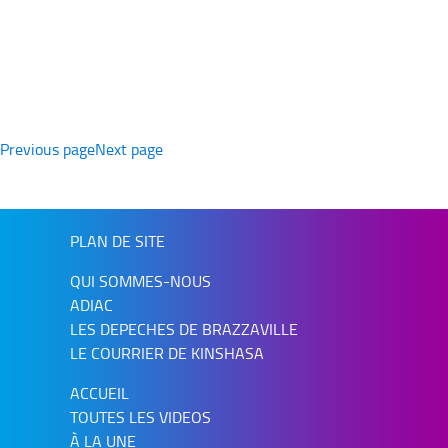
Navigation
des
Previous page
Next page
articles
PLAN DE SITE
QUI SOMMES-NOUS
ADIAC
LES DEPECHES DE BRAZZAVILLE
LE COURRIER DE KINSHASA
ACCUEIL
TOUTES LES VIDEOS
À LA UNE