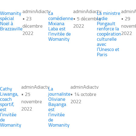
adminAdiactv
adminAdiactv
adminA
Womanity
La
La ministre
spécial
comédienne
Lydie
• 23
• 5 décembre
• 29
Noël à
Mixiana
Pongault
décembre
2022
novem
Brazzaville
Laba est
renforce la
2022
2022
l’invitée de
coopération
Womanity
culturelle
avec
l’Unesco et
Paris
adminAdiactv
adminAdiactv
Cathy
La
Liwanga,
journaliste
• 25
• 14 octobre
coach
Oliviane
novembre
2022
sportif,
Bayanga
2022
est
est
l’invitée
l’invitée
de
de
Womanity
Womanity