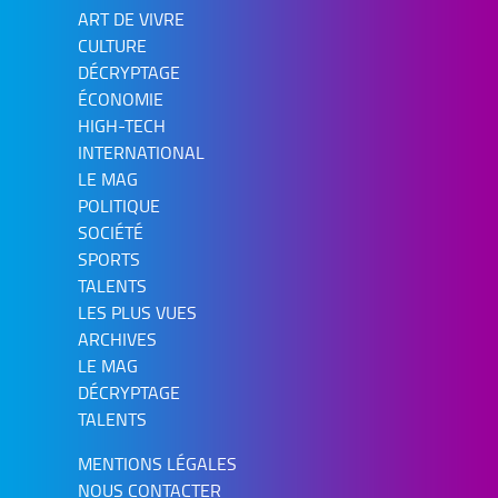
ART DE VIVRE
CULTURE
DÉCRYPTAGE
ÉCONOMIE
HIGH-TECH
INTERNATIONAL
LE MAG
POLITIQUE
SOCIÉTÉ
SPORTS
TALENTS
LES PLUS VUES
ARCHIVES
LE MAG
DÉCRYPTAGE
TALENTS
MENTIONS LÉGALES
NOUS CONTACTER