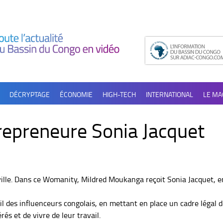
DÉCRYPTAGE
ÉCONOMIE
HIGH-TECH
INTERNATIONAL
LE MA
repreneure Sonia Jacquet
ville. Dans ce Womanity, Mildred Moukanga reçoit Sonia Jacquet, 
il des influenceurs congolais, en mettant en place un cadre légal d
és et de vivre de leur travail.