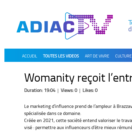
олимп казино
ACCUEIL
TOUTES LES VIDEOS
ART DE VIVRE
CULTURE
Womanity reçoit l’ent
Duration: 19:04
|
Views: 0
|
Likes: 0
Le marketing d’influence prend de l’ampleur à Brazza
spécialisée dans ce domaine.
Créée en 2021, cette société entend valoriser le trava
visé : permettre aux influenceurs d’être mieux rémunér