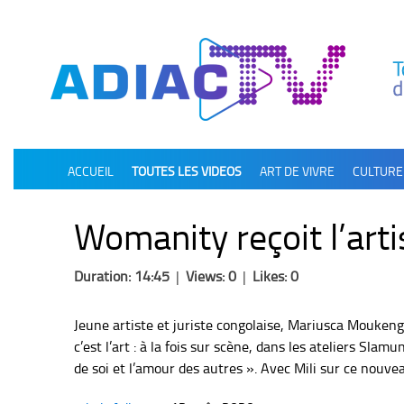
олимп казино
ACCUEIL
TOUTES LES VIDEOS
ART DE VIVRE
CULTURE
Womanity reçoit l’ar
Duration: 14:45
|
Views: 0
|
Likes: 0
Jeune artiste et juriste congolaise, Mariusca Moukeng
c’est l’art : à la fois sur scène, dans les ateliers Sla
de soi et l’amour des autres ». Avec Mili sur ce nouve