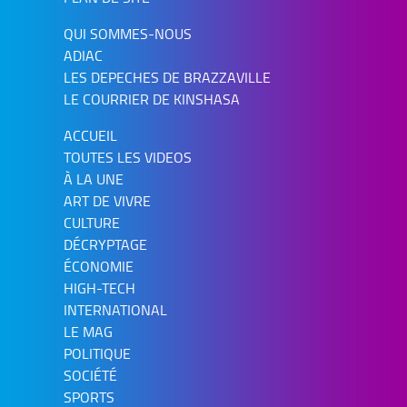
QUI SOMMES-NOUS
ADIAC
LES DEPECHES DE BRAZZAVILLE
LE COURRIER DE KINSHASA
ACCUEIL
TOUTES LES VIDEOS
À LA UNE
ART DE VIVRE
CULTURE
DÉCRYPTAGE
ÉCONOMIE
HIGH-TECH
INTERNATIONAL
LE MAG
POLITIQUE
SOCIÉTÉ
SPORTS