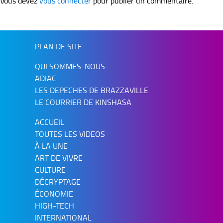
Vous devez
vous connecter
pour publier un commentaire.
PLAN DE SITE
QUI SOMMES-NOUS
ADIAC
LES DEPECHES DE BRAZZAVILLE
LE COURRIER DE KINSHASA
ACCUEIL
TOUTES LES VIDEOS
À LA UNE
ART DE VIVRE
CULTURE
DÉCRYPTAGE
ÉCONOMIE
HIGH-TECH
INTERNATIONAL