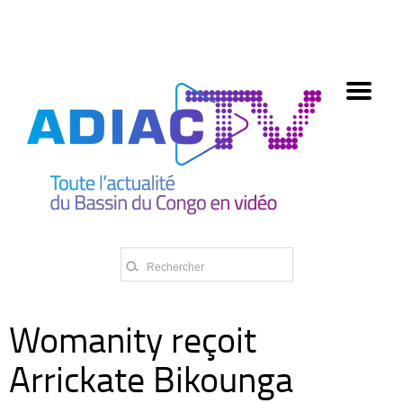
олимп казино
Womanity reçoit
Arrickate Bikounga