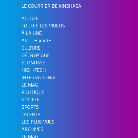
LE COURRIER DE KINSHASA
ACCUEIL
TOUTES LES VIDEOS
À LA UNE
ART DE VIVRE
CULTURE
DÉCRYPTAGE
ÉCONOMIE
HIGH-TECH
INTERNATIONAL
LE MAG
POLITIQUE
SOCIÉTÉ
SPORTS
TALENTS
LES PLUS VUES
ARCHIVES
LE MAG