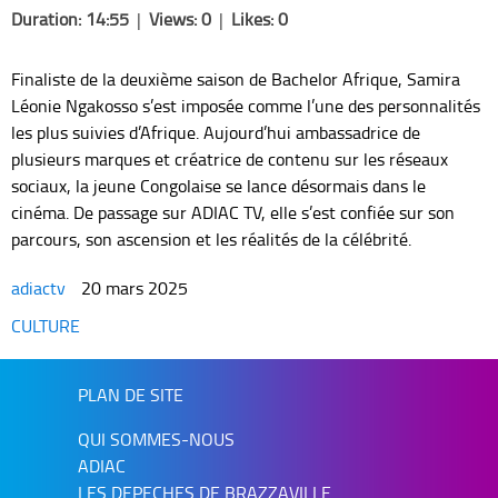
Duration: 14:55
|
Views: 0
|
Likes: 0
Finaliste de la deuxième saison de Bachelor Afrique, Samira
Léonie Ngakosso s’est imposée comme l’une des personnalités
les plus suivies d’Afrique. Aujourd’hui ambassadrice de
plusieurs marques et créatrice de contenu sur les réseaux
sociaux, la jeune Congolaise se lance désormais dans le
cinéma. De passage sur ADIAC TV, elle s’est confiée sur son
parcours, son ascension et les réalités de la célébrité.
adiactv
20 mars 2025
Categories
CULTURE
PLAN DE SITE
QUI SOMMES-NOUS
ADIAC
LES DEPECHES DE BRAZZAVILLE