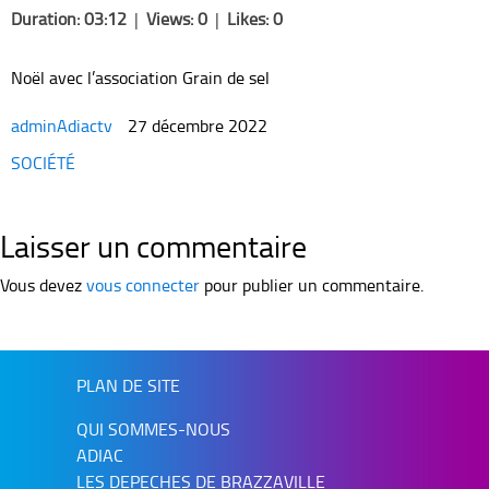
Duration: 03:12
|
Views: 0
|
Likes: 0
Noël avec l’association Grain de sel
adminAdiactv
27 décembre 2022
Categories
SOCIÉTÉ
Laisser un commentaire
Vous devez
vous connecter
pour publier un commentaire.
PLAN DE SITE
QUI SOMMES-NOUS
ADIAC
LES DEPECHES DE BRAZZAVILLE