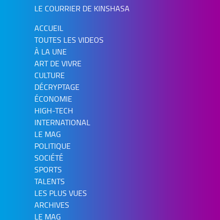
LE COURRIER DE KINSHASA
ACCUEIL
TOUTES LES VIDEOS
À LA UNE
ART DE VIVRE
CULTURE
DÉCRYPTAGE
ÉCONOMIE
HIGH-TECH
INTERNATIONAL
LE MAG
POLITIQUE
SOCIÉTÉ
SPORTS
TALENTS
LES PLUS VUES
ARCHIVES
LE MAG