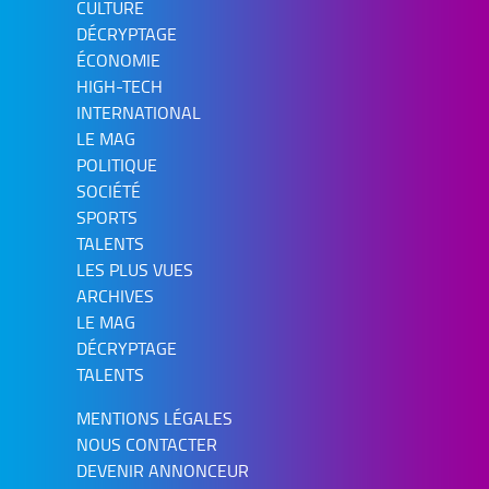
CULTURE
DÉCRYPTAGE
ÉCONOMIE
HIGH-TECH
INTERNATIONAL
LE MAG
POLITIQUE
SOCIÉTÉ
SPORTS
TALENTS
LES PLUS VUES
ARCHIVES
LE MAG
DÉCRYPTAGE
TALENTS
MENTIONS LÉGALES
NOUS CONTACTER
DEVENIR ANNONCEUR