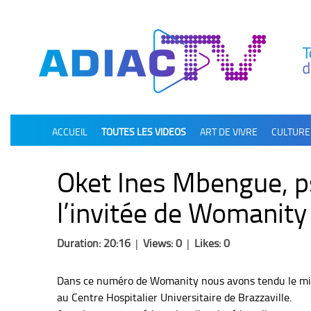
олимп казино
ACCUEIL
TOUTES LES VIDEOS
ART DE VIVRE
CULTURE
Oket Ines Mbengue, ps
l’invitée de Womanity
Duration: 20:16
|
Views: 0
|
Likes: 0
Dans ce numéro de Womanity nous avons tendu le micro
au Centre Hospitalier Universitaire de Brazzaville.