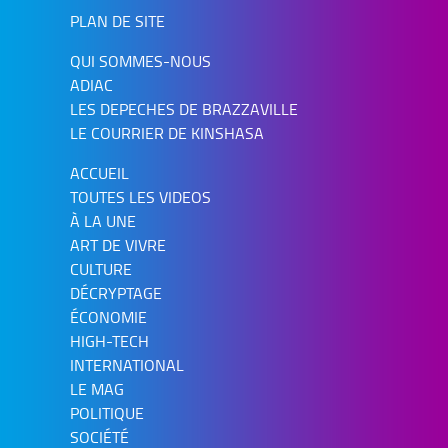
PLAN DE SITE
QUI SOMMES-NOUS
ADIAC
LES DEPECHES DE BRAZZAVILLE
LE COURRIER DE KINSHASA
ACCUEIL
TOUTES LES VIDEOS
À LA UNE
ART DE VIVRE
CULTURE
DÉCRYPTAGE
ÉCONOMIE
HIGH-TECH
INTERNATIONAL
LE MAG
POLITIQUE
SOCIÉTÉ