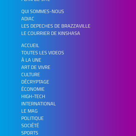
QUI SOMMES-NOUS
ADIAC
LES DEPECHES DE BRAZZAVILLE
LE COURRIER DE KINSHASA
ACCUEIL
TOUTES LES VIDEOS
À LA UNE
ART DE VIVRE
CULTURE
DÉCRYPTAGE
ÉCONOMIE
HIGH-TECH
INTERNATIONAL
LE MAG
POLITIQUE
SOCIÉTÉ
SPORTS