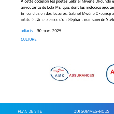
À cette occasion les poètes Gabriel Mwènè Okoundji e
envoûtante de Lola Malique, dont les mélodies ajout
En conclusion des lectures, Gabriel Mwènè Okoundji a
intitulé L’âme blessée d’un éléphant noir suivi de Stèl
adiactv
30 mars 2025
Categories
CULTURE
PLAN DE SITE
QUI SOMMES-NOUS