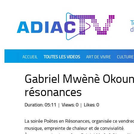
олимп казино
ACCUEIL
TOUTES LES VIDEOS
ART DE VIVRE
CULTURE
Gabriel Mwènè Okoundj
résonances
Duration: 05:11
|
Views: 0
|
Likes: 0
La soirée Poètes en Résonances, organisée ce vendred
musique, empreinte de chaleur et de convivialité.