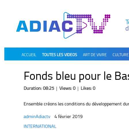
олимп казино
ACCUEIL
TOUTES LES VIDEOS
ART DE VIVRE
CULTURE
Fonds bleu pour le B
Duration: 08:25
|
Views: 0
|
Likes: 0
Ensemble créons les conditions du développement du
adminAdiactv
4 février 2019
Categories
INTERNATIONAL