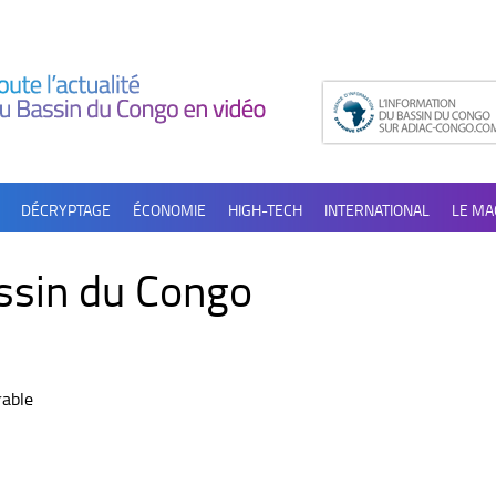
DÉCRYPTAGE
ÉCONOMIE
HIGH-TECH
INTERNATIONAL
LE MA
assin du Congo
rable