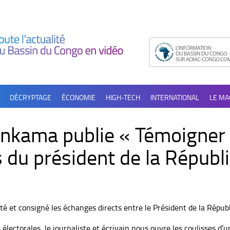
DÉCRYPTAGE
ÉCONOMIE
HIGH-TECH
INTERNATIONAL
LE MA
nkama publie « Témoigner p
 du président de la Républ
 et consigné les échanges directs entre le Président de la Républi
lectorales, le journaliste et écrivain nous ouvre les coulisses d