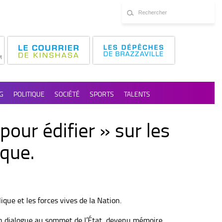
G
POLITIQUE
SOCIÉTÉ
SPORTS
TALENTS
our édifier » sur les
ique.
que et les forces vives de la Nation.
’un dialogue au sommet de l’État, devenu mémoire