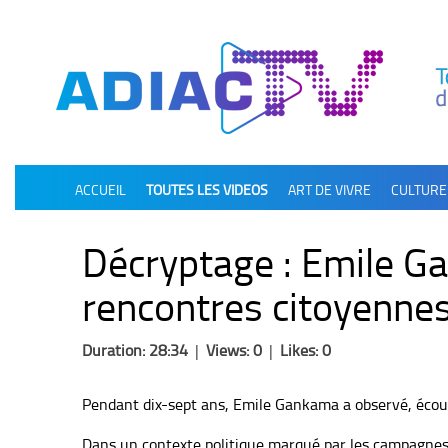
олимп казино
ACCUEIL
TOUTES LES VIDEOS
ART DE VIVRE
CULTURE
Décryptage : Emile Ga
rencontres citoyennes
Duration: 28:34
|
Views: 0
|
Likes: 0
Pendant dix-sept ans, Emile Gankama a observé, écouté
Dans un contexte politique marqué par les campagnes é