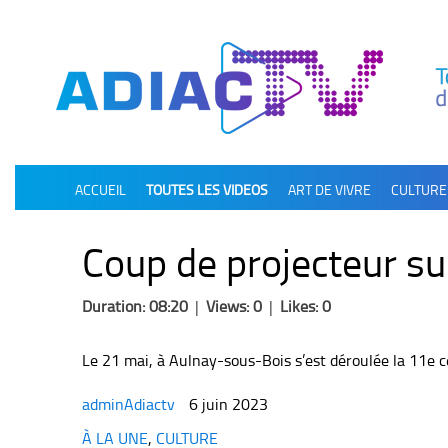
олимп казино
ACCUEIL
TOUTES LES VIDEOS
ART DE VIVRE
CULTURE
Coup de projecteur s
Duration: 08:20
|
Views: 0
|
Likes: 0
Le 21 mai, à Aulnay-sous-Bois s’est déroulée la 11e c
adminAdiactv
6 juin 2023
Categories
À LA UNE
,
CULTURE