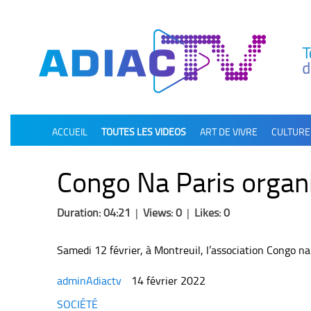
олимп казино
ACCUEIL
TOUTES LES VIDEOS
ART DE VIVRE
CULTURE
Congo Na Paris organ
Duration: 04:21
|
Views: 0
|
Likes: 0
Samedi 12 février, à Montreuil, l’association Congo 
adminAdiactv
14 février 2022
Categories
SOCIÉTÉ