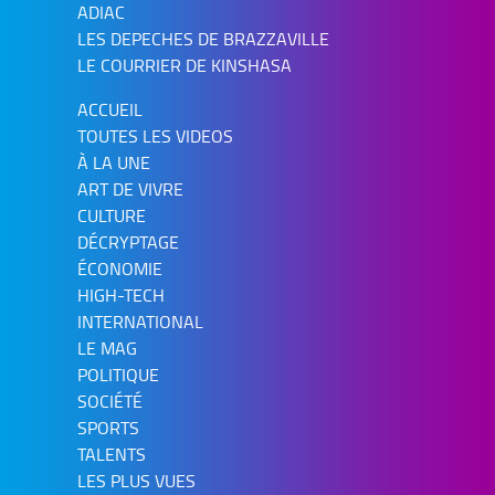
ADIAC
LES DEPECHES DE BRAZZAVILLE
LE COURRIER DE KINSHASA
ACCUEIL
TOUTES LES VIDEOS
À LA UNE
ART DE VIVRE
CULTURE
DÉCRYPTAGE
ÉCONOMIE
HIGH-TECH
INTERNATIONAL
LE MAG
POLITIQUE
SOCIÉTÉ
SPORTS
TALENTS
LES PLUS VUES